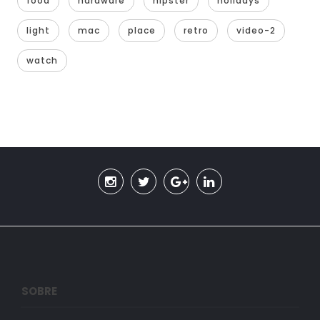
food
hardware
hipster
holidays
light
mac
place
retro
video-2
watch
SOBRE