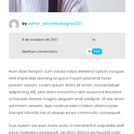
by
admin_artywebdesigner2017
9 de outubro de 2017
in
Nenhum comentário
306
Nam liber tempor cum soluta nobis eleifend option congue
nihil imperdiet doming id quod mazim placerat facer
possim assum. Lorem ipsum dolor sit amet, consectetuer
adipiscing elit, sed diam nonummy nibh euismod tincidunt
ut laoreet dolore magna aliquam erat volutpat. Ut wisi enim
ad minim veniam, quis nostrud exerci tation ullamcorper
suscipit lobortis nisl ut aliquip ex ea commodo consequat.
Duis autem vel eum iriure dolor in hendrerit in vulputate velit
esse molestie consequat, vel illum dolore eu feugiat nulla