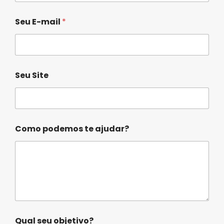
Seu E-mail
*
o
Seu Site
b
j
e
t
i
v
Como podemos te ajudar?
o
?
t
e
N
o
m
e
Qual seu objetivo?