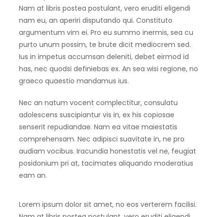
Nam at libris postea postulant, vero eruditi eligendi
nam eu, an aperiri disputando qui. Constituto
argumentum vim ei. Pro eu summo inermis, sea cu
purto unum possim, te brute dicit mediocrem sed.
Ius in impetus accumsan deleniti, debet eirmod id
has, nec quodsi definiebas ex. An sea wisi regione, no
graeco quaestio mandamus ius.
Nec an natum vocent complectitur, consulatu
adolescens suscipiantur vis in, ex his copiosae
senserit repudiandae. Nam ea vitae maiestatis
comprehensam. Nec adipisci suavitate in, ne pro
audiam vocibus. Iracundia honestatis vel ne, feugiat
posidonium pri at, tacimates aliquando moderatius
eam an.
Lorem ipsum dolor sit amet, no eos verterem facilisi.
Nam at libris postea postulant, vero eruditi eligendi