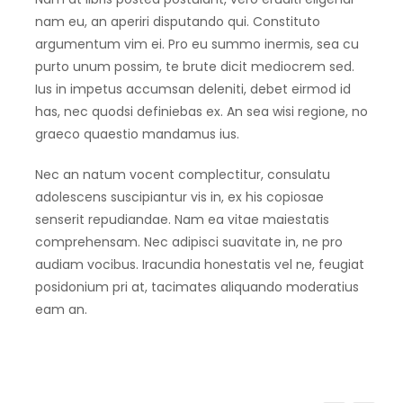
nam eu, an aperiri disputando qui. Constituto
argumentum vim ei. Pro eu summo inermis, sea cu
purto unum possim, te brute dicit mediocrem sed.
Ius in impetus accumsan deleniti, debet eirmod id
has, nec quodsi definiebas ex. An sea wisi regione, no
graeco quaestio mandamus ius.
Nec an natum vocent complectitur, consulatu
adolescens suscipiantur vis in, ex his copiosae
senserit repudiandae. Nam ea vitae maiestatis
comprehensam. Nec adipisci suavitate in, ne pro
audiam vocibus. Iracundia honestatis vel ne, feugiat
posidonium pri at, tacimates aliquando moderatius
eam an.