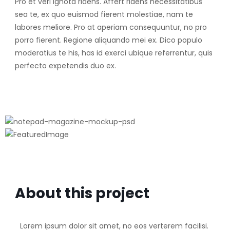
Pro et veri ignota ridens. Affert ridens necessitatibus
sea te, ex quo euismod fierent molestiae, nam te
labores meliore. Pro at aperiam consequuntur, no pro
porro fierent. Regione aliquando mei ex. Dico populo
moderatius te his, has id exerci ubique referrentur, quis
perfecto expetendis duo ex.
About this project
Lorem ipsum dolor sit amet, no eos verterem facilisi.