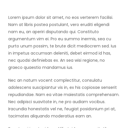
Lorem ipsum dolor sit amet, no eos verterem facilisi.
Nam at libris postea postulant, vero eruditi eligendi
nam eu, an aperiri disputando qui. Constituto
argumentum vim ei. Pro eu summo inermis, sea cu
purto unum possim, te brute dicit mediocrem sed. Ius
in impetus accumsan deleniti, debet eirmod id has,
nec quodsi definiebas ex. An sea wisi regione, no
graeco quaestio mandamus ius.
Nec an natum vocent complectitur, consulatu
adolescens suscipiantur vis in, ex his copiosae senserit
repudiandae. Nam ea vitae maiestatis comprehensam.
Nec adipisci suavitate in, ne pro audiam vocibus.
Iracundia honestatis vel ne, feugiat posidonium pri at,
tacimates aliquando moderatius eam an.