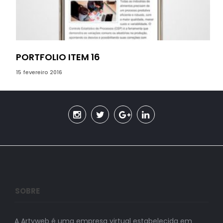
PORTFOLIO ITEM 16
PO
15 fevereiro 2016
05 o
SOBRE
A Artyweb é uma empresa virtual estabelecida em