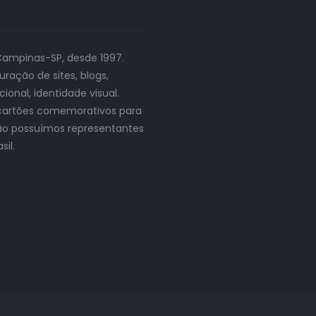
Campinas-SP, desde 1997.
ração de sites, blogs,
onal, identidade visual.
s, cartões comemorativos para
 Não possuímos representantes
sil.