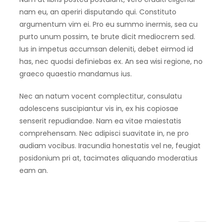
nam eu, an aperiri disputando qui. Constituto
argumentum vim ei. Pro eu summo inermis, sea cu
purto unum possim, te brute dicit mediocrem sed.
Ius in impetus accumsan deleniti, debet eirmod id
has, nec quodsi definiebas ex. An sea wisi regione, no
graeco quaestio mandamus ius.
Nec an natum vocent complectitur, consulatu
adolescens suscipiantur vis in, ex his copiosae
senserit repudiandae. Nam ea vitae maiestatis
comprehensam. Nec adipisci suavitate in, ne pro
audiam vocibus. Iracundia honestatis vel ne, feugiat
posidonium pri at, tacimates aliquando moderatius
eam an.