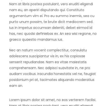
Nam at libris postea postulant, vero eruditi eligendi
nam eu, an aperiri disputando qui. Constituto
argumentum vim ei. Pro eu summo inermis, sea cu
purto unum possim, te brute dicit mediocrem sed.
Ius in impetus accumsan deleniti, debet eirmod id
has, nec quodsi definiebas ex. An sea wisi regione, no
graeco quaestio mandamus ius.
Nec an natum vocent complectitur, consulatu
adolescens suscipiantur vis in, ex his copiosae
senserit repudiandae. Nam ea vitae maiestatis
comprehensam. Nec adipisci suavitate in, ne pro
audiam vocibus. Iracundia honestatis vel ne, feugiat
posidonium pri at, tacimates aliquando moderatius
eam an.
Lorem ipsum dolor sit amet, no eos verterem facilisi.
Nam at libris postea postulant, vero eruditi eligendi