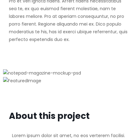
Pro et veri ignota ridens. Affert ridens necessitatibus
sea te, ex quo euismod fierent molestiae, nam te
labores meliore. Pro at aperiam consequuntur, no pro
porro fierent. Regione aliquando mei ex. Dico populo
moderatius te his, has id exerci ubique referrentur, quis
perfecto expetendis duo ex.
About this project
Lorem ipsum dolor sit amet, no eos verterem facilisi.