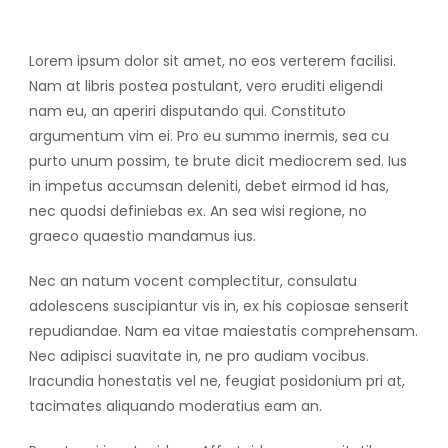
Lorem ipsum dolor sit amet, no eos verterem facilisi.
Nam at libris postea postulant, vero eruditi eligendi
nam eu, an aperiri disputando qui. Constituto
argumentum vim ei. Pro eu summo inermis, sea cu
purto unum possim, te brute dicit mediocrem sed. Ius
in impetus accumsan deleniti, debet eirmod id has,
nec quodsi definiebas ex. An sea wisi regione, no
graeco quaestio mandamus ius.
Nec an natum vocent complectitur, consulatu
adolescens suscipiantur vis in, ex his copiosae senserit
repudiandae. Nam ea vitae maiestatis comprehensam.
Nec adipisci suavitate in, ne pro audiam vocibus.
Iracundia honestatis vel ne, feugiat posidonium pri at,
tacimates aliquando moderatius eam an.